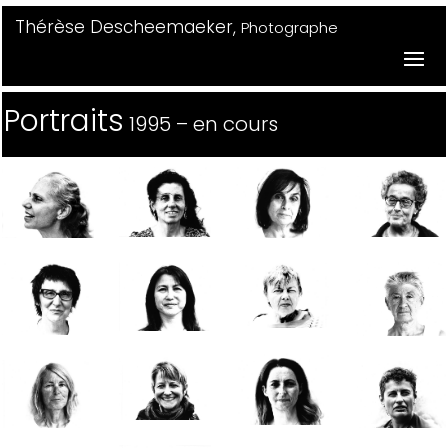
Thérèse Descheemaeker,
Photographe
Portraits
1995 – en cours